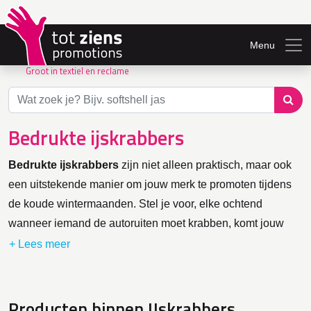
Menu
Groot in textiel en reclame
Bedrukte ijskrabbers
Bedrukte ijskrabbers
zijn niet alleen praktisch, maar ook
een uitstekende manier om jouw merk te promoten tijdens
de koude wintermaanden. Stel je voor, elke ochtend
wanneer iemand de autoruiten moet krabben, komt jouw
logo in beeld. Dat is nog eens een slimme en nuttige manier
van reclame maken! Bij Totziens Promotions kun je
eenvoudig ijskrabbers bestellen en laten bedrukken met
jouw eigen logo of bedrijfsnaam. Zo creëer je een ideaal
Producten binnen IJskrabbers