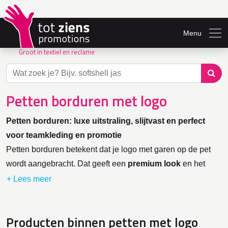
Menu
Groot in textiel en reclame
Petten borduren met logo
Petten borduren: luxe uitstraling, slijtvast en perfect
voor teamkleding en promotie
Petten borduren betekent dat je logo met garen op de pet
wordt aangebracht. Dat geeft een
premium look
en het
borduursel blijft lang mooi—ook bij intensief gebruik.
Bij Totziens Promotions bestel je petten met logo vooral
voor
bedrijven, verenigingen en events
. Na akkoord op
Producten binnen petten met logo