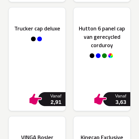
Trucker cap deluxe
Hutton 6 panel cap
van gerecycled
corduroy
Vanaf
Vanaf
2,91
3,63
VINGA Bosler
Kingcap Exclusive