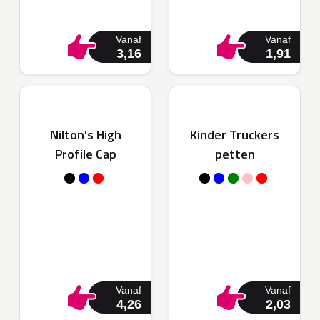
Vanaf
Vanaf
3,16
1,91
Nilton's High
Kinder Truckers
Profile Cap
petten
Vanaf
Vanaf
4,26
2,03