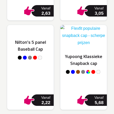
Vanaf
Vanaf
2,63
3,05
Nilton's 5 panel
Baseball Cap
Yupoong Klassieke
Snapback cap
Vanaf
Vanaf
2,22
5,68