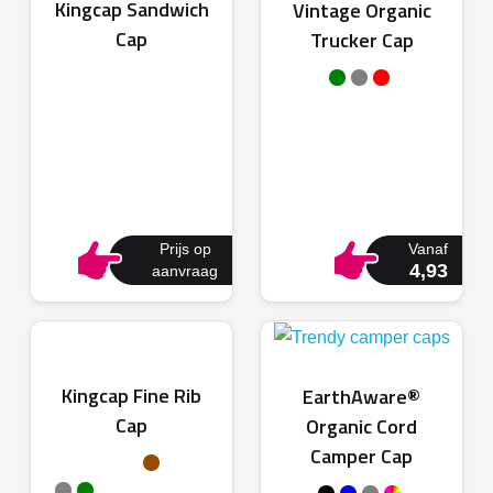
Kingcap Sandwich
Vintage Organic
Cap
Trucker Cap
Prijs op
Vanaf
4,93
aanvraag
Kingcap Fine Rib
EarthAware®
Cap
Organic Cord
Camper Cap