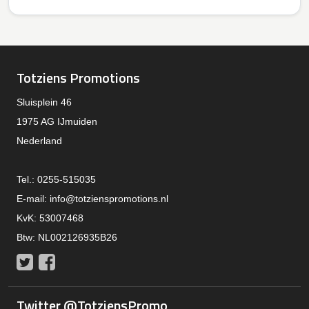
Totziens Promotions
Sluisplein 46
1975 AG IJmuiden
Nederland
Tel.: 0255-515035
E-mail:
info@totzienspromotions.nl
KvK: 53007468
Btw: NL002126935B26
Twitter
Facebook
Twitter @TotziensPromo