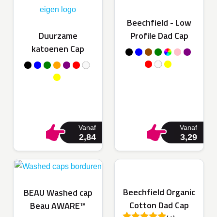
Beechfield - Low
Profile Dad Cap
Duurzame
katoenen Cap
Vanaf
Vanaf
2,84
3,29
Beechfield Organic
BEAU Washed cap
Cotton Dad Cap
Beau AWARE™