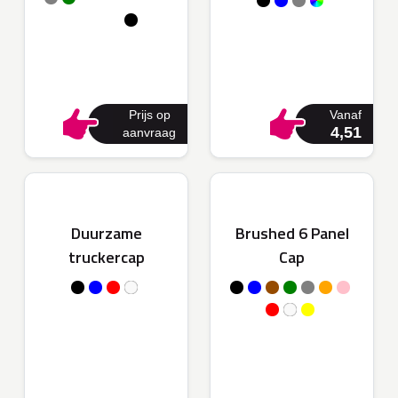
Prijs op
Vanaf
4,51
aanvraag
Duurzame
Brushed 6 Panel
truckercap
Cap