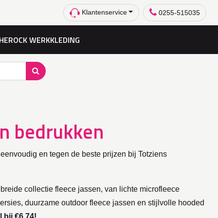
Klantenservice
0255-515035
HEROCK WERKKLEDING
en bedrukken
envoudig en tegen de beste prijzen bij Totziens
reide collectie fleece jassen, van lichte microfleece
versies, duurzame outdoor fleece jassen en stijlvolle hooded
l bij €6,74!