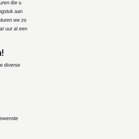
uren die u
ingstuk aan
sturen we zo
ar uur al een
!
de diverse
gewenste