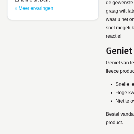
de gewenste 
» Meer ervaringen
graag wilt la
waar u het on
snel mogelij
reactie!
Geniet
Geniet van le
fleece product
Snelle l
Hoge kwa
Niet te o
Bestel vanda
product.