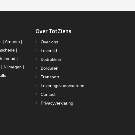
Over TotZiens
m | Arnhem |
Over ons
nschede |
Levertijd
Helmond |
Bedrukken
 | Nijmegen |
Borduren
olle
Transport
Leveringsvoorwaarden
Contact
Privacyverklaring