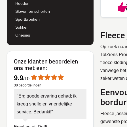
Hoeden
Sloven en schorten
Sportbroeken
Sokken
Fleece
Onesies
Op zoek naar 
TotZiens Prom
Onze klanten beoordelen
fleece kledin
ons met een:
vanwege het 
9.9
zeker weten d
/
10
30
beoordelingen.
Eenvou
Erg goede ervaring gehad; ik
bordu
kreeg snelle en vriendelijke
service. Bedankt!
Fleece jasse
gewenste pro
Emeline uit Delft