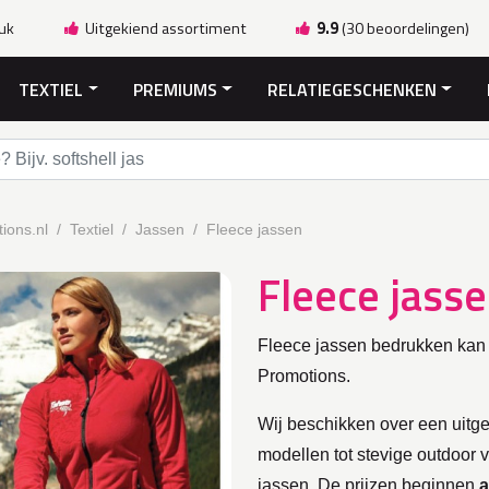
ruk
Uitgekiend assortiment
9.9
(30 beoordelingen)
TEXTIEL
PREMIUMS
RELATIEGESCHENKEN
ions.nl
Textiel
Jassen
Fleece jassen
Fleece jass
Fleece jassen bedrukken kan e
Promotions.
Wij beschikken over een uitgeb
modellen tot stevige outdoor 
jassen. De prijzen beginnen
a