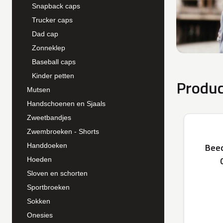
Snapback caps
Trucker caps
Dad cap
Zonneklep
Baseball caps
Kinder petten
Produc
Mutsen
Handschoenen en Sjaals
Zweetbandjes
Zwembroeken - Shorts
Beec
Handdoeken
Hoeden
Sloven en schorten
Sportbroeken
Sokken
Onesies