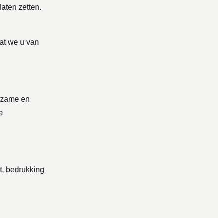
aten zetten.
dat we u van
urzame en
e
t, bedrukking