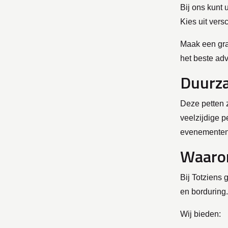
Bij ons kunt 
Kies uit vers
Maak een gra
het beste ad
Duurza
Deze petten 
veelzijdige p
evenementen,
Waarom
Bij Totziens 
en borduring.
Wij bieden: