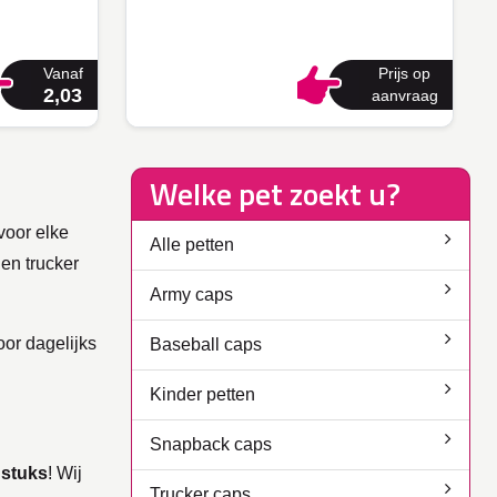
Vanaf
Prijs op
2,03
aanvraag
Welke pet zoekt u?
voor elke
Alle petten
en trucker
Army caps
oor dagelijks
Baseball caps
Kinder petten
Snapback caps
 stuks
! Wij
Trucker caps