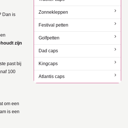
Zonnekleppen
? Dan is
Festival petten
een
Golfpetten
houdt zijn
Dad caps
te past bij
Kingcaps
anaf 100
Atlantis caps
aat om een
aam is een