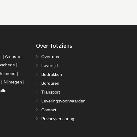
Over TotZiens
m | Arnhem |
Over ons
nschede |
Levertijd
Helmond |
Bedrukken
 | Nijmegen |
Borduren
olle
Transport
Leveringsvoorwaarden
Contact
Privacyverklaring