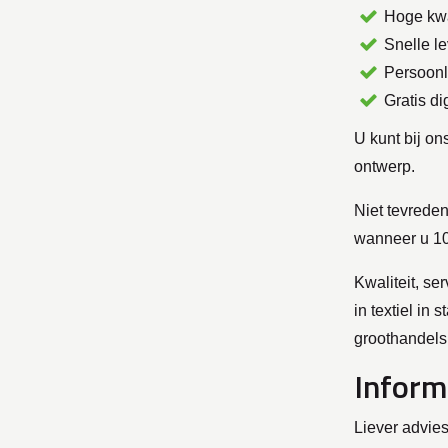
Hoge kwa
Snelle l
Persoonl
Gratis di
U kunt bij o
ontwerp.
Niet tevrede
wanneer u 10
Kwaliteit, se
in textiel in
groothandels 
Inform
Liever advie