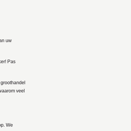
van uw
ker! Pas
n groothandel
f waarom veel
op. We