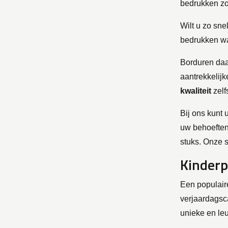
bedrukken zo
Wilt u zo sn
bedrukken waa
Borduren daa
aantrekkelijk
kwaliteit
zel
Bij ons kunt 
uw behoeften
stuks. Onze 
Kinder
Een populair
verjaardagsc
unieke en le