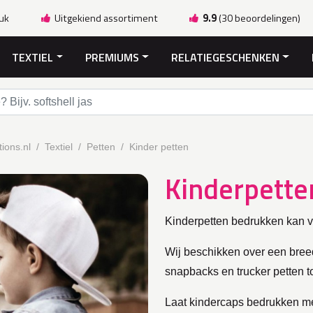
ruk
Uitgekiend assortiment
9.9
(30 beoordelingen)
TEXTIEL
PREMIUMS
RELATIEGESCHENKEN
ions.nl
Textiel
Petten
Kinder petten
Kinderpette
Kinderpetten bedrukken kan 
Wij beschikken over een bree
snapbacks en trucker petten t
Laat kindercaps bedrukken met