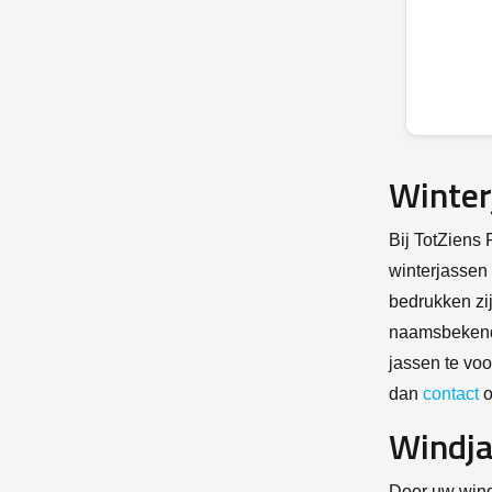
Winter
Bij TotZiens 
winterjassen 
bedrukken zi
naamsbekendh
jassen te voo
dan
contact
o
Windja
Door uw windj