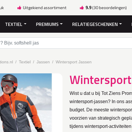
ruk
Uitgekiend assortiment
9.9
(30 beoordelingen)
TEXTIEL
PREMIUMS
RELATIEGESCHENKEN
ions.nl
Textiel
Jassen
Wintersport Jassen
Wintersport
Wist u dat u bij Tot Ziens Pr
wintersport-jassen? In ons ass
budget. De meeste wintersport
voorzien van strategisch gepl
tijdens wintersport-activiteit