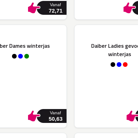
Vanaf
72,71
iber Dames winterjas
Daiber Ladies gev
winterjas
Vanaf
50,63