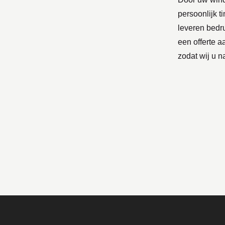
persoonlijk t
leveren bedr
een offerte a
zodat wij u n