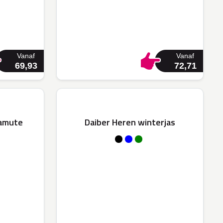
Vanaf
Vanaf
69,93
72,71
lamute
Daiber Heren winterjas