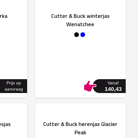
rka
Cutter & Buck winterjas
Wenatchee
Prijs op
Vanaf
140,43
aanvraag
esjas
Cutter & Buck herenjas Glacier
Peak