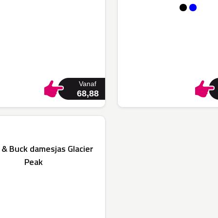
Vanaf
68,88
 & Buck damesjas Glacier
Peak