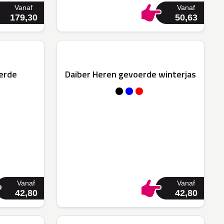
Vanaf
Vanaf
179,30
50,63
oerde
Daiber Heren gevoerde winterjas
Vanaf
Vanaf
42,80
42,80