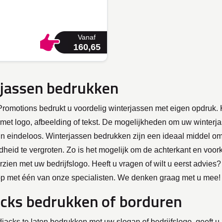
Vanaf
160,65
jassen bedrukken
Promotions bedrukt u voordelig winterjassen met eigen opdruk. 
met logo, afbeelding of tekst. De mogelijkheden om uw winterja
jn eindeloos. Winterjassen bedrukken zijn een ideaal middel o
eid te vergroten. Zo is het mogelijk om de achterkant en voor
rzien met uw bedrijfslogo. Heeft u vragen of wilt u eerst advie
p met één van onze specialisten. We denken graag met u mee
cks bedrukken of borduren
acks te laten bedrukken met uw slogan of bedrijfslogo, geeft u