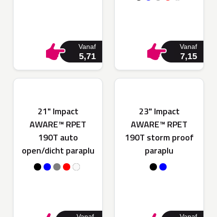
Vanaf
Vanaf
5,71
7,15
21" Impact
23" Impact
AWARE™ RPET
AWARE™ RPET
190T auto
190T storm proof
open/dicht paraplu
paraplu
Vanaf
Vanaf