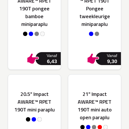
AWARE™ RPET
™ RPET 190T
190T pongee
Pongee
bamboe
tweekleurige
miniparaplu
miniparaplu
Vanaf
Vanaf
6,43
9,30
20.5" Impact
21" Impact
AWARE™ RPET
AWARE™ RPET
190T mini paraplu
190T mini auto
open paraplu