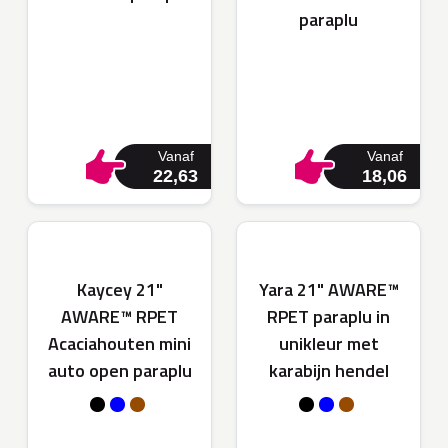
paraplu
Vanaf
Vanaf
22,63
18,06
Kaycey 21"
Yara 21" AWARE™
AWARE™ RPET
RPET paraplu in
Acaciahouten mini
unikleur met
auto open paraplu
karabijn hendel