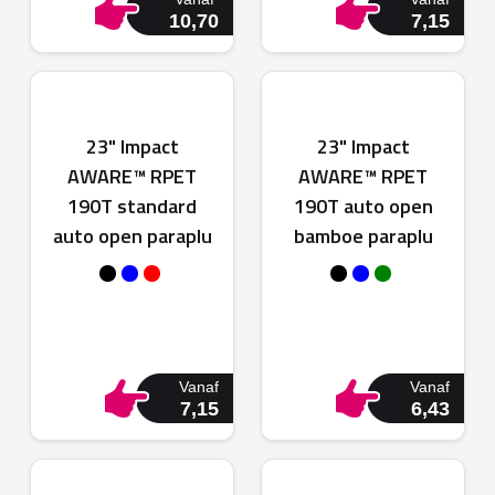
10,70
7,15
23" Impact
23" Impact
AWARE™ RPET
AWARE™ RPET
190T standard
190T auto open
auto open paraplu
bamboe paraplu
Vanaf
Vanaf
7,15
6,43