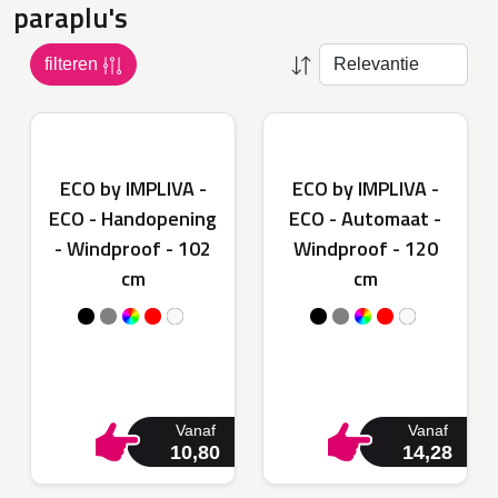
paraplu's
bedrukken. Investeer in een duurzame paraplu en draag bij
aan een beter milieu!
filteren
ECO by IMPLIVA -
ECO by IMPLIVA -
ECO - Handopening
ECO - Automaat -
- Windproof - 102
Windproof - 120
cm
cm
Vanaf
Vanaf
10,80
14,28