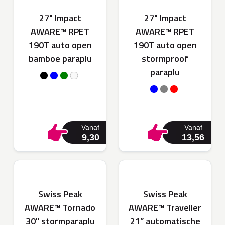
27" Impact
27" Impact
AWARE™ RPET
AWARE™ RPET
190T auto open
190T auto open
bamboe paraplu
stormproof
paraplu
Vanaf
Vanaf
9,30
13,56
Swiss Peak
Swiss Peak
AWARE™ Tornado
AWARE™ Traveller
30" stormparaplu
21” automatische