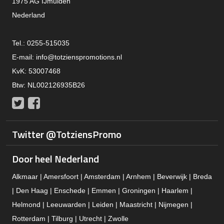
1975 AG IJmuiden
Nederland
Tel.: 0255-515035
E-mail:
info@totzienspromotions.nl
KvK: 53007468
Btw: NL002126935B26
Twitter
Facebook
Twitter @TotziensPromo
Door heel Nederland
Alkmaar | Amersfoort | Amsterdam | Arnhem | Beverwijk | Breda
| Den Haag | Enschede | Emmen | Groningen | Haarlem |
Helmond | Leeuwarden | Leiden | Maastricht | Nijmegen |
Rotterdam | Tilburg | Utrecht | Zwolle