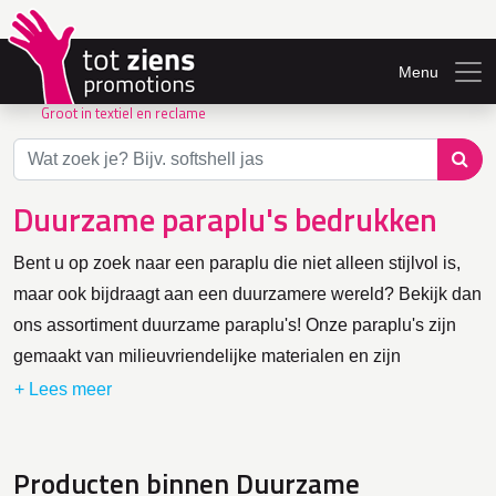
Menu
Groot in textiel en reclame
Duurzame paraplu's bedrukken
Bent u op zoek naar een paraplu die niet alleen stijlvol is,
maar ook bijdraagt aan een duurzamere wereld? Bekijk dan
ons assortiment duurzame paraplu's! Onze paraplu's zijn
gemaakt van milieuvriendelijke materialen en zijn
ontworpen om lang mee te gaan. Daarnaast zijn de
paraplu's verkrijgbaar in verschillende kleuren en designs,
zodat u altijd een paraplu vindt die bij u past. Met de
Producten binnen Duurzame
mogelijkheid om eigen logo of tekst op de parpaplu te laten