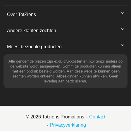
Over TotZiens
Andere klanten zochten
Meest bezochte producten
Alle genoemde prijzen zijn excl. drukkosten en btw tenzij anders op
de website wordt aangegeven. Sommige producten kunnen alleen
met een opdruk besteld worden. Aan deze website kunnen geen
rechten worden ontleend. Afbeeldingen kunnen afwijken. Geen
levering aan particulieren.
© 2026 Totziens Promotions
Contact
Privacyverklaring