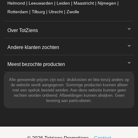
Helmond | Leeuwarden | Leiden | Maastricht | Nijmegen |
Rotterdam | Tilburg | Utrecht | Zwolle
Over TotZiens
Andere klanten zochten
Meest bezochte producten
Alle genoemde prijzen zijn excl. drukkosten en btw tenzij anders op
de website wordt aangegeven. Sommige producten kunnen alleen
met een opdruk besteld worden. Aan deze website kunnen geen
rechten worden ontleend. Afbeeldingen kunnen afwijken. Geen
levering aan particulieren.