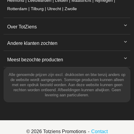
Helmond | Leeuwarden | Leiden | Maastricht | Nijmegen |
Rotterdam | Tilburg | Utrecht | Zwolle
Over TotZiens
Andere klanten zochten
Meest bezochte producten
Alle genoemde prijzen zijn excl. drukkosten en btw tenzij anders op
de website wordt aangegeven. Sommige producten kunnen alleen
met een opdruk besteld worden. Aan deze website kunnen geen
rechten worden ontleend. Afbeeldingen kunnen afwijken. Geen
levering aan particulieren.
© 2026 Totziens Promotions
Contact