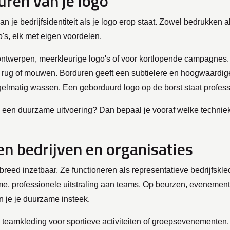
ren van je logo
 je bedrijfsidentiteit als je logo erop staat. Zowel bedrukken a
o's, elk met eigen voordelen.
ntwerpen, meerkleurige logo's of voor kortlopende campagnes. D
rug of mouwen. Borduren geeft een subtielere en hoogwaardige u
gelmatig wassen. Een geborduurd logo op de borst staat professi
 een duurzame uitvoering? Dan bepaal je vooraf welke techniek 
n bedrijven en organisaties
n breed inzetbaar. Ze functioneren als representatieve bedrijfsk
e, professionele uitstraling aan teams. Op beurzen, eveneme
n je je duurzame insteek.
s teamkleding voor sportieve activiteiten of groepsevenementen.