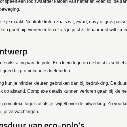
of speelt een rol: zwaarder katoen valt netter en voelt solide aan
 beweging.
e je maakt. Neutrale tinten zoals wit, zwart, navy of grijs passe
ken goed bij evenementen of als je juist zichtbaarheid wilt creëre
ontwerp
e uitstraling van de polo. Een klein logo op de borst is subtiel 
kt goed bij promotionele doeleinden.
ing kun je minder kleuren gebruiken dan bij bedrukking. De du
, ook op afstand. Complexe details kunnen verloren gaan bij klein
ij complexe logo's of als je twijfelt over de uitwerking. Zo voork
bij je verwachtingen.
nsduur van eco-polo's