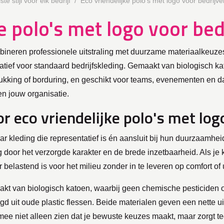
te stijl voor elk bedrijf
Eco vriendelijke polo's met logo voor bedrijve
e polo's met logo voor bed
mbineren professionele uitstraling met duurzame materiaalkeuzes
natief voor standaard bedrijfskleding. Gemaakt van biologisch ka
rukking of borduring, en geschikt voor teams, evenementen en d
en jouw organisatie.
 eco vriendelijke polo's met log
 kleding die representatief is én aansluit bij hun duurzaamhei
 door het verzorgde karakter en de brede inzetbaarheid. Als je k
 belastend is voor het milieu zonder in te leveren op comfort of u
 van biologisch katoen, waarbij geen chemische pesticiden of 
gd uit oude plastic flessen. Beide materialen geven een nette uit
rmee niet alleen zien dat je bewuste keuzes maakt, maar zorgt te