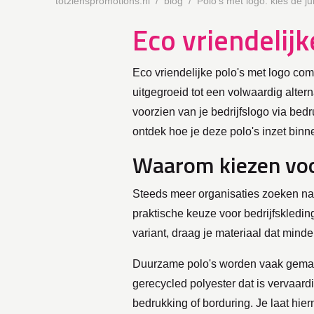
totzienspromotions.nl
blog
Polo's met logo: kies de juis
Eco vriendelijk
Eco vriendelijke polo's met logo co
uitgegroeid tot een volwaardig alter
voorzien van je bedrijfslogo via bed
ontdek hoe je deze polo's inzet binn
Waarom kiezen voor
Steeds meer organisaties zoeken naar
praktische keuze voor bedrijfskleding
variant, draag je materiaal dat minder
Duurzame polo's worden vaak gemaakt
gerecycled polyester dat is vervaardi
bedrukking of borduring. Je laat hie