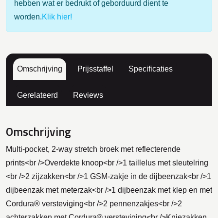
hebben wat er bedrukt of geborduurd dient te
worden.
Klik hier!
Omschrijving
Prijsstaffel
Specificaties
Gerelateerd
Reviews
Omschrijving
Multi-pocket, 2-way stretch broek met reflecterende
prints<br />Overdekte knoop<br />1 taillelus met sleutelring
<br />2 zijzakken<br />1 GSM-zakje in de dijbeenzak<br />1
dijbeenzak met meterzak<br />1 dijbeenzak met klep en met
Cordura® versteviging<br />2 pennenzakjes<br />2
achterzakken met Cordura® versteviging<br />Kniezakken