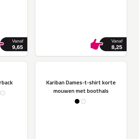
Vanaf
Vanaf
9,65
8,25
rback
Kariban Dames-t-shirt korte
mouwen met boothals