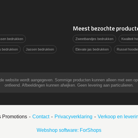
Meest bezochte product
assen bedrukken
Zweetbandjes bedrukken
Kwaliteit 
u bedrukken
Jassen bedrukken
Elevate jas bedrukken
Russel hoodie
 op de website wordt aangegeven. Sommige producten kunnen alleen met een o
ontleend. Afbeeldingen kunnen afwijken. Geen levering aan particulieren.
s Promotions
Contact
Privacyverklaring
Verkoop en lever
Webshop software: ForShops