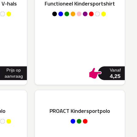
 V-hals
Functioneel Kindersportshirt
Prijs op
Vanaf
4,25
aanvraag
olo
PROACT Kindersportpolo