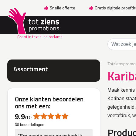
Snelle offerte
Gratis digitale proefd
Groot in textiel en reclame
Totzienspromot
Assortiment
Kari
Maak kennis m
Onze klanten beoordelen
Kariban staat
ons met een:
gelegenheid.
9.9
voetafdruk, w
/
10
30
beoordelingen.
Produc