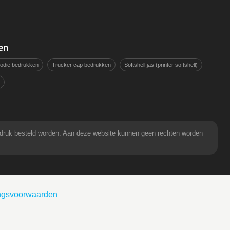
en
hoodie bedrukken
Trucker cap bedrukken
Softshell jas (printer softshell)
pdruk besteld worden. Aan deze website kunnen geen rechten worden
ingsvoorwaarden