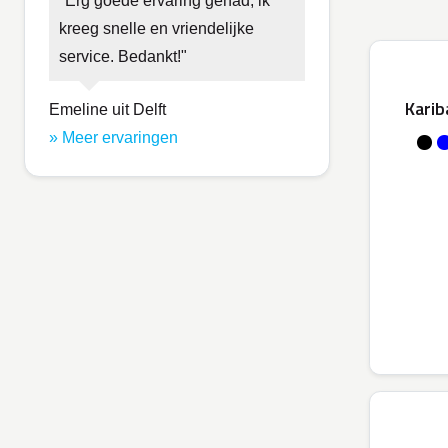
Erg goede ervaring gehad; ik
kreeg snelle en vriendelijke
service. Bedankt!
Karib
Emeline uit Delft
» Meer ervaringen