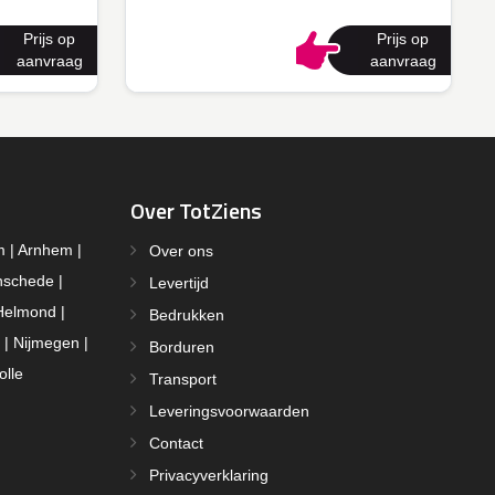
Prijs op
Prijs op
aanvraag
aanvraag
Over TotZiens
m | Arnhem |
Over ons
nschede |
Levertijd
Helmond |
Bedrukken
 | Nijmegen |
Borduren
olle
Transport
Leveringsvoorwaarden
Contact
Privacyverklaring