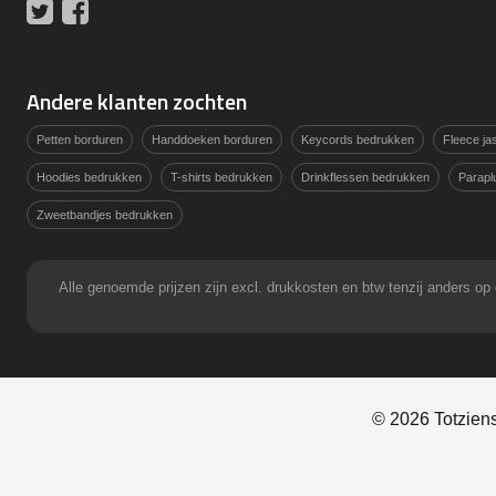
Twitter
Facebook
Andere klanten zochten
Petten borduren
Handdoeken borduren
Keycords bedrukken
Fleece j
Hoodies bedrukken
T-shirts bedrukken
Drinkflessen bedrukken
Parapl
Zweetbandjes bedrukken
Alle genoemde prijzen zijn excl. drukkosten en btw tenzij anders
© 2026 Totzien