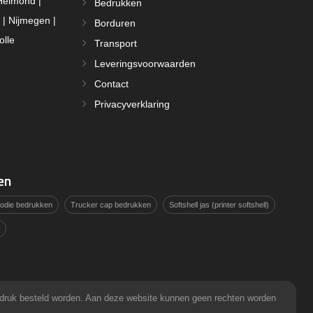
Helmond |
Bedrukken
 | Nijmegen |
Borduren
olle
Transport
Leveringsvoorwaarden
Contact
Privacyverklaring
en
hoodie bedrukken
Trucker cap bedrukken
Softshell jas (printer softshell)
pdruk besteld worden. Aan deze website kunnen geen rechten worden