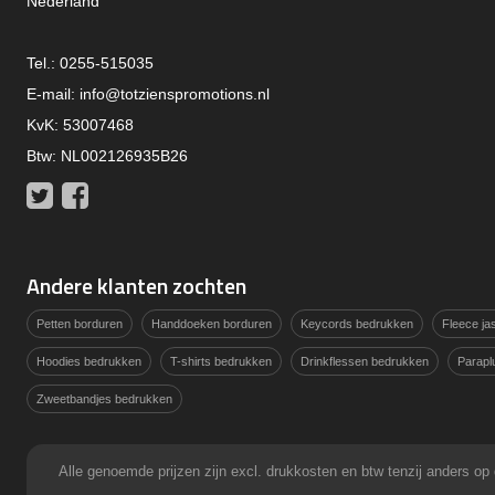
Nederland
Tel.: 0255-515035
E-mail:
info@totzienspromotions.nl
KvK: 53007468
Btw: NL002126935B26
Twitter
Facebook
Andere klanten zochten
Petten borduren
Handdoeken borduren
Keycords bedrukken
Fleece j
Hoodies bedrukken
T-shirts bedrukken
Drinkflessen bedrukken
Parapl
Zweetbandjes bedrukken
Alle genoemde prijzen zijn excl. drukkosten en btw tenzij anders