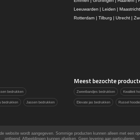
Emmen | Groningen | Haarlem | 
Leeuwarden | Leiden | Maastricht
Rotterdam | Tilburg | Utrecht | Zw
Meest bezochte product
assen bedrukken
Zweetbandjes bedrukken
Kwaliteit 
u bedrukken
Jassen bedrukken
Elevate jas bedrukken
Russel hoodie
 op de website wordt aangegeven. Sommige producten kunnen alleen met een o
ontleend. Afbeeldingen kunnen afwijken. Geen levering aan particulieren.