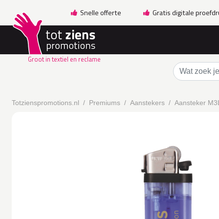
Snelle offerte
Gratis digitale proefd
Groot in textiel en reclame
Totzienspromotions.nl
Premiums
Aanstekers
Aansteker M3L