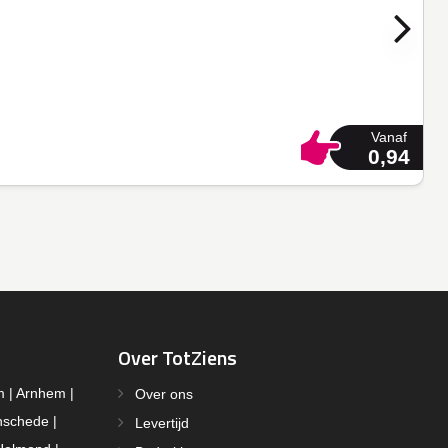
Vanaf
0,94
Over TotZiens
m | Arnhem |
Over ons
nschede |
Levertijd