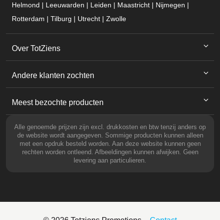
Helmond | Leeuwarden | Leiden | Maastricht | Nijmegen |
Rotterdam | Tilburg | Utrecht | Zwolle
Over TotZiens
Andere klanten zochten
Meest bezochte producten
Alle genoemde prijzen zijn excl. drukkosten en btw tenzij anders op
de website wordt aangegeven. Sommige producten kunnen alleen
met een opdruk besteld worden. Aan deze website kunnen geen
rechten worden ontleend. Afbeeldingen kunnen afwijken. Geen
levering aan particulieren.