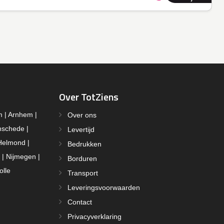
Over TotZiens
m | Arnhem |
Over ons
nschede |
Levertijd
Helmond |
Bedrukken
 | Nijmegen |
Borduren
olle
Transport
Leveringsvoorwaarden
Contact
Privacyverklaring