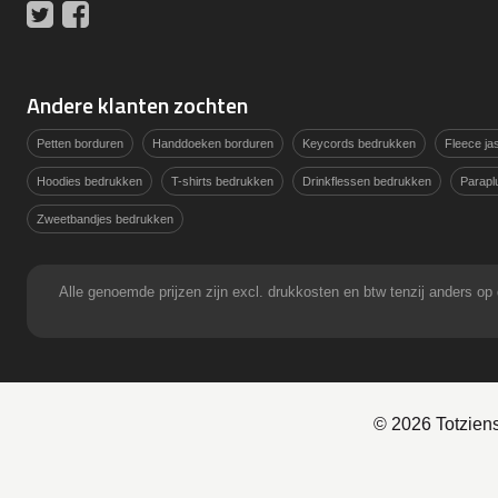
Twitter
Facebook
Andere klanten zochten
Petten borduren
Handdoeken borduren
Keycords bedrukken
Fleece j
Hoodies bedrukken
T-shirts bedrukken
Drinkflessen bedrukken
Parapl
Zweetbandjes bedrukken
Alle genoemde prijzen zijn excl. drukkosten en btw tenzij anders
© 2026 Totzien