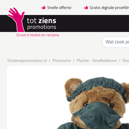
Snelle offerte
Gratis digitale proefd
Groot in textiel en reclame
Totzienspromotions.nl
Premiums
Pluche - Knuffeldieren
Doc