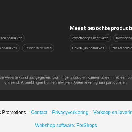
Meest bezochte product
assen bedrukken
Zweetbandjes bedrukken
Kwaliteit 
u bedrukken
Jassen bedrukken
Elevate jas bedrukken
Russel hoodie
 op de website wordt aangegeven. Sommige producten kunnen alleen met een o
ontleend. Afbeeldingen kunnen afwijken. Geen levering aan particulieren.
s Promotions
Contact
Privacyverklaring
Verkoop en lever
Webshop software: ForShops