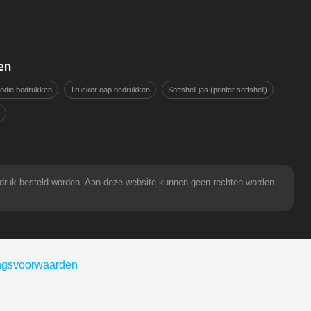
en
hoodie bedrukken
Trucker cap bedrukken
Softshell jas (printer softshell)
pdruk besteld worden. Aan deze website kunnen geen rechten worden
ingsvoorwaarden