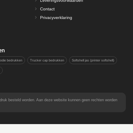
Leveringsvoorwaarden
Contact
Privacyverklaring
en
hoodie bedrukken
Trucker cap bedrukken
Softshell jas (printer softshell)
pdruk besteld worden. Aan deze website kunnen geen rechten worden