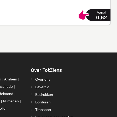
Vanaf
0,62
Over TotZiens
m | Arnhem |
Over ons
nschede |
Levertijd
Helmond |
Bedrukken
 | Nijmegen |
Borduren
olle
Transport