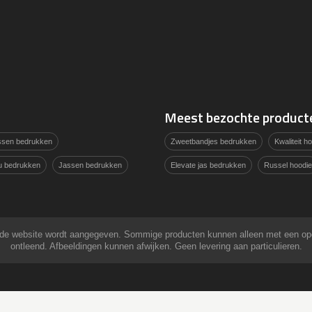
Meest bezochte product
assen bedrukken
Zweetbandjes bedrukken
Kwaliteit 
u bedrukken
Jassen bedrukken
Elevate jas bedrukken
Russel hoodie
 op de website wordt aangegeven. Sommige producten kunnen alleen met een o
ontleend. Afbeeldingen kunnen afwijken. Geen levering aan particulieren.