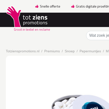
Snelle offerte
Gratis digitale proefd
Groot in textiel en reclame
Totzienspromotions.nl
Premiums
Snoep
Pepermuntjes
Mi