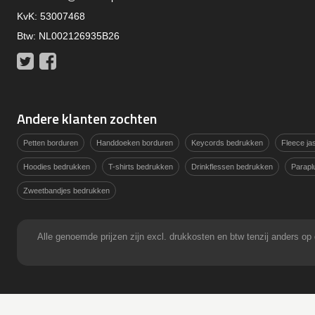
KvK: 53007468
Btw: NL002126935B26
Twitter
Facebook
Andere klanten zochten
Petten borduren
Handdoeken borduren
Keycords bedrukken
Fleece j
Hoodies bedrukken
T-shirts bedrukken
Drinkflessen bedrukken
Parapl
Zweetbandjes bedrukken
Alle genoemde prijzen zijn excl. drukkosten en btw tenzij anders