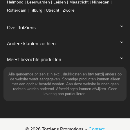
Helmond | Leeuwarden | Leiden | Maastricht | Nijmegen |
Rotterdam | Tilburg | Utrecht | Zwolle
Over TotZiens
Andere klanten zochten
Meest bezochte producten
Alle genoemde prijzen zijn excl. drukkosten en btw tenzij anders op
de website wordt aangegeven. Sommige producten kunnen alleen
met een opdruk besteld worden. Aan deze website kunnen geen
rechten worden ontleend. Afbeeldingen kunnen afwijken. Geen
levering aan particulieren.
© 2026 Totziens Promotions
Contact