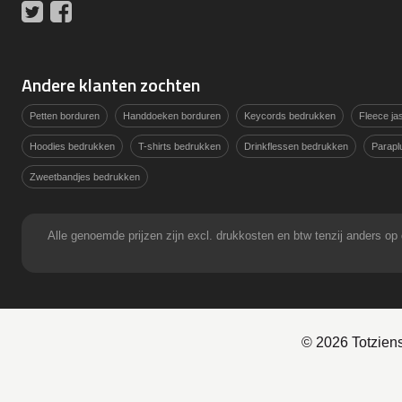
Twitter
Facebook
Andere klanten zochten
Petten borduren
Handdoeken borduren
Keycords bedrukken
Fleece j
Hoodies bedrukken
T-shirts bedrukken
Drinkflessen bedrukken
Parapl
Zweetbandjes bedrukken
Alle genoemde prijzen zijn excl. drukkosten en btw tenzij anders
© 2026 Totzien