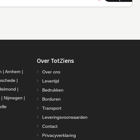
Over TotZiens
m | Arnhem |
Over ons
nschede |
Levertijd
Helmond |
Bedrukken
 | Nijmegen |
Borduren
olle
Transport
Leveringsvoorwaarden
Contact
Privacyverklaring