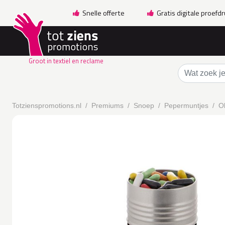
Snelle offerte
Gratis digitale proefd
Groot in textiel en reclame
Totzienspromotions.nl
Premiums
Snoep
Pepermuntjes
Ol