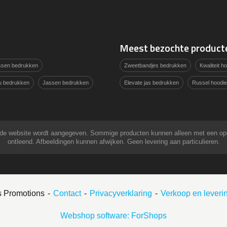
Meest bezochte product
assen bedrukken
Zweetbandjes bedrukken
Kwaliteit 
u bedrukken
Jassen bedrukken
Elevate jas bedrukken
Russel hoodie
 op de website wordt aangegeven. Sommige producten kunnen alleen met een o
ontleend. Afbeeldingen kunnen afwijken. Geen levering aan particulieren.
s Promotions
Contact
Privacyverklaring
Verkoop en lever
Webshop software: ForShops