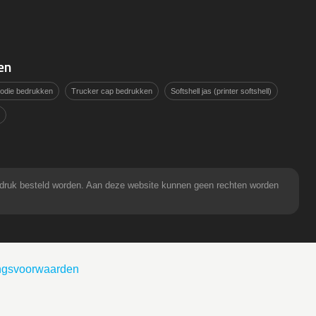
en
hoodie bedrukken
Trucker cap bedrukken
Softshell jas (printer softshell)
pdruk besteld worden. Aan deze website kunnen geen rechten worden
ingsvoorwaarden