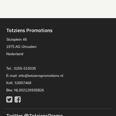
Totziens Promotions
Sluisplein 46
1975 AG IJmuiden
Nederland
Tel.: 0255-515035
E-mail:
info@totzienspromotions.nl
KvK: 53007468
Btw: NL002126935B26
Twitter
Facebook
Twitter @TotziensPromo