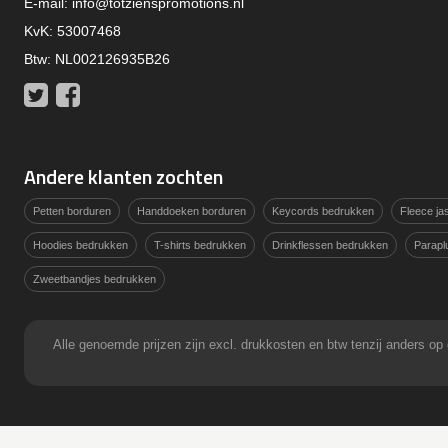
E-mail:
info@totzienspromotions.nl
KvK: 53007468
Btw: NL002126935B26
Twitter
Facebook
Andere klanten zochten
Petten borduren
Handdoeken borduren
Keycords bedrukken
Fleece j
Hoodies bedrukken
T-shirts bedrukken
Drinkflessen bedrukken
Parapl
Zweetbandjes bedrukken
Alle genoemde prijzen zijn excl. drukkosten en btw tenzij anders