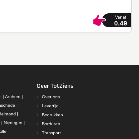
Vanaf
0,49
Over TotZiens
m | Arnhem |
Over ons
nschede |
Levertijd
Helmond |
Bedrukken
 | Nijmegen |
Borduren
olle
Transport