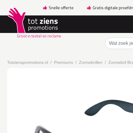
Snelle offerte
Gratis digitale proefd
Groot in textiel en reclame
Totzienspromotions.nl
Premiums
Zonnebrillen
Zonnebril Br