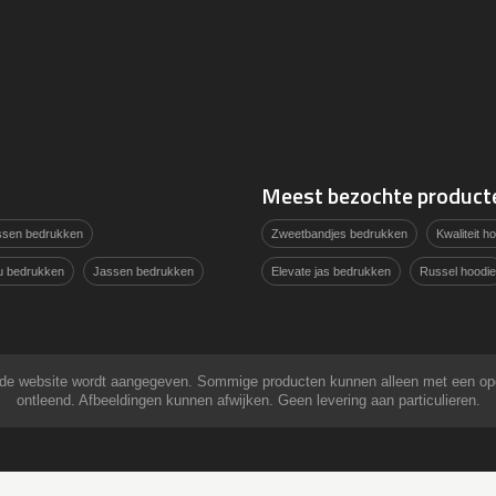
Meest bezochte product
assen bedrukken
Zweetbandjes bedrukken
Kwaliteit 
u bedrukken
Jassen bedrukken
Elevate jas bedrukken
Russel hoodie
 op de website wordt aangegeven. Sommige producten kunnen alleen met een o
ontleend. Afbeeldingen kunnen afwijken. Geen levering aan particulieren.