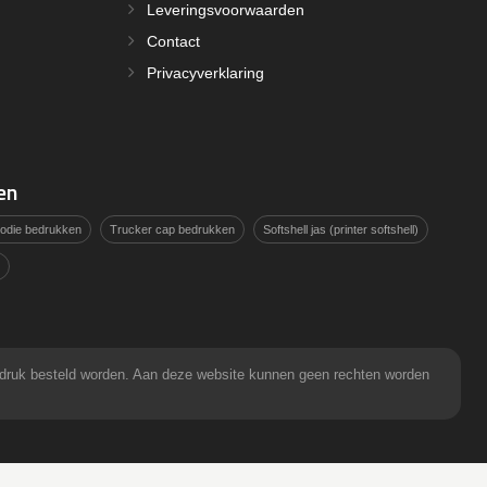
Leveringsvoorwaarden
Contact
Privacyverklaring
en
hoodie bedrukken
Trucker cap bedrukken
Softshell jas (printer softshell)
pdruk besteld worden. Aan deze website kunnen geen rechten worden