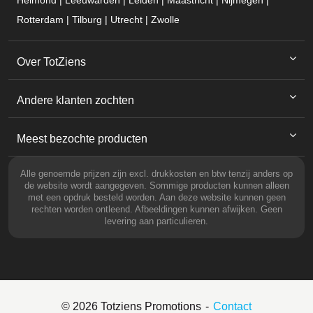
Helmond | Leeuwarden | Leiden | Maastricht | Nijmegen |
Rotterdam | Tilburg | Utrecht | Zwolle
Over TotZiens
Andere klanten zochten
Meest bezochte producten
Alle genoemde prijzen zijn excl. drukkosten en btw tenzij anders op
de website wordt aangegeven. Sommige producten kunnen alleen
met een opdruk besteld worden. Aan deze website kunnen geen
rechten worden ontleend. Afbeeldingen kunnen afwijken. Geen
levering aan particulieren.
© 2026 Totziens Promotions
Contact