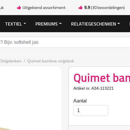
ruk
Uitgekiend assortiment
9.9
(30 beoordelingen)
TEXTIEL
PREMIUMS
RELATIEGESCHENKEN
Snijplanken
Quimet bamboe snijplank
Quimet bam
Artikel nr. A34-113221
Aantal