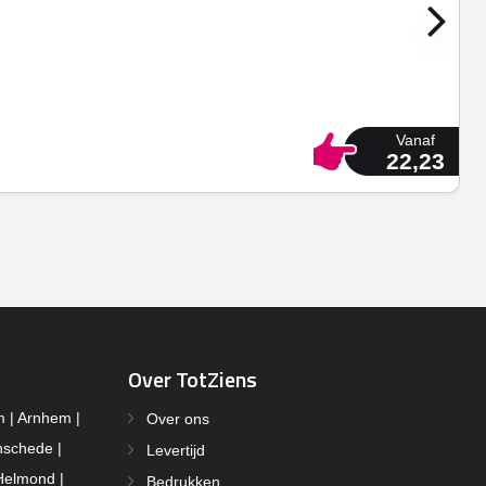
Vanaf
22,23
Over TotZiens
m | Arnhem |
Over ons
nschede |
Levertijd
Helmond |
Bedrukken