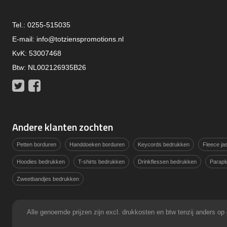
Tel.: 0255-515035
E-mail:
info@totzienspromotions.nl
KvK: 53007468
Btw: NL002126935B26
Twitter
Facebook
Andere klanten zochten
Petten borduren
Handdoeken borduren
Keycords bedrukken
Fleece j
Hoodies bedrukken
T-shirts bedrukken
Drinkflessen bedrukken
Parapl
Zweetbandjes bedrukken
Alle genoemde prijzen zijn excl. drukkosten en btw tenzij anders