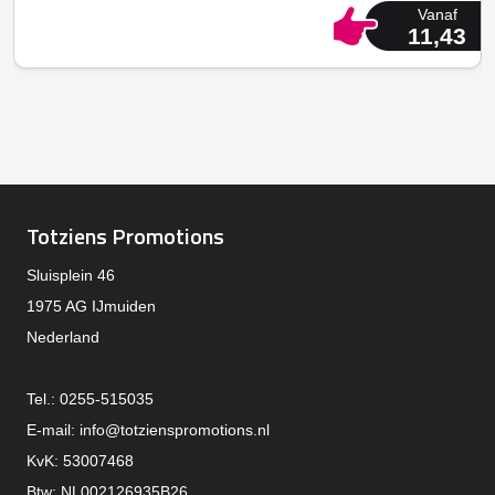
Vanaf
11,43
Totziens Promotions
Sluisplein 46
1975 AG IJmuiden
Nederland
Tel.: 0255-515035
E-mail:
info@totzienspromotions.nl
KvK: 53007468
Btw: NL002126935B26