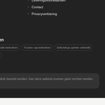
Leveringsvoorwaarden
Contact
Privacyverklaring
en
hoodie bedrukken
Trucker cap bedrukken
Softshell jas (printer softshell)
pdruk besteld worden. Aan deze website kunnen geen rechten worden