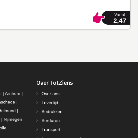
Vanaf
2,47
Over TotZiens
m | Arnhem |
Over ons
nschede |
Levertijd
Helmond |
Bedrukken
 | Nijmegen |
Borduren
olle
Transport