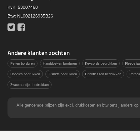
KvK: 53007468
Btw: NL002126935B26
Twitter
Facebook
Andere klanten zochten
Petten borduren
Handdoeken borduren
Keycords bedrukken
Fleece j
Hoodies bedrukken
T-shirts bedrukken
Drinkflessen bedrukken
Parapl
Zweetbandjes bedrukken
Alle genoemde prijzen zijn excl. drukkosten en btw tenzij anders