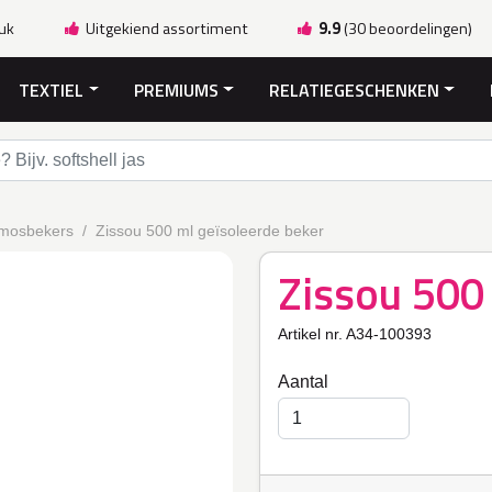
ruk
Uitgekiend assortiment
9.9
(30 beoordelingen)
TEXTIEL
PREMIUMS
RELATIEGESCHENKEN
mosbekers
Zissou 500 ml geïsoleerde beker
Zissou 500
Artikel nr. A34-100393
Aantal