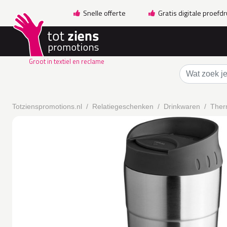
Snelle offerte
Gratis digitale proefd
Groot in textiel en reclame
Totzienspromotions.nl
Relatiegeschenken
Drinkwaren
Ther