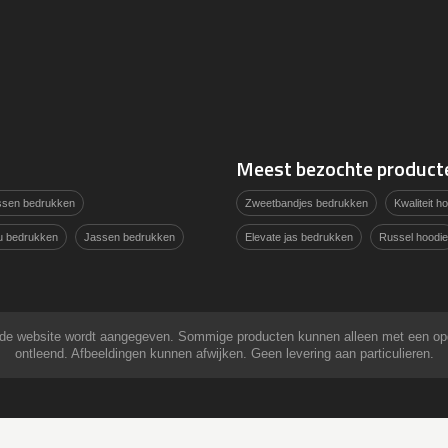
Meest bezochte product
assen bedrukken
Zweetbandjes bedrukken
Kwaliteit 
u bedrukken
Jassen bedrukken
Elevate jas bedrukken
Russel hoodie
 op de website wordt aangegeven. Sommige producten kunnen alleen met een o
ontleend. Afbeeldingen kunnen afwijken. Geen levering aan particulieren.