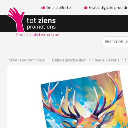
Snelle offerte
Gratis digitale proefd
Groot in textiel en reclame
Totzienspromotions.nl
Relatiegeschenken
Fleece Dekens
F