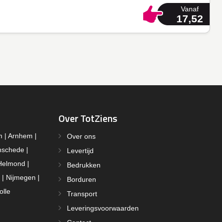
Vanaf
17,52
Over TotZiens
m | Arnhem |
Over ons
nschede |
Levertijd
Helmond |
Bedrukken
 | Nijmegen |
Borduren
olle
Transport
Leveringsvoorwaarden