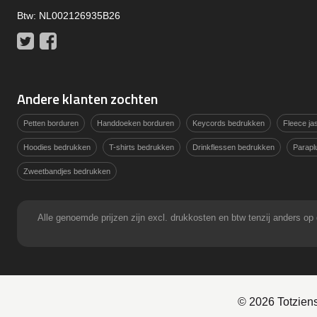
Btw: NL002126935B26
Twitter
Facebook
Andere klanten zochten
Petten borduren
Handdoeken borduren
Keycords bedrukken
Fleece j
Hoodies bedrukken
T-shirts bedrukken
Drinkflessen bedrukken
Parapl
Zweetbandjes bedrukken
Alle genoemde prijzen zijn excl. drukkosten en btw tenzij anders
© 2026 Totzien