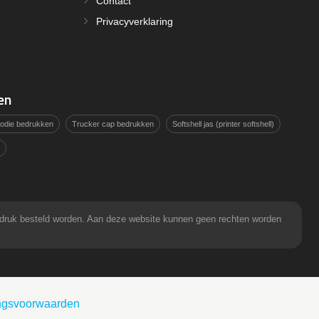
Contact
Privacyverklaring
en
hoodie bedrukken
Trucker cap bedrukken
Softshell jas (printer softshell)
pdruk besteld worden. Aan deze website kunnen geen rechten worden
ingsvoorwaarden