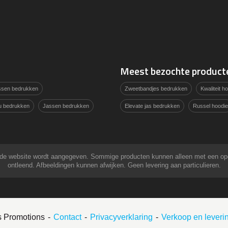
Meest bezochte product
assen bedrukken
Zweetbandjes bedrukken
Kwaliteit 
u bedrukken
Jassen bedrukken
Elevate jas bedrukken
Russel hoodie
 op de website wordt aangegeven. Sommige producten kunnen alleen met een o
ontleend. Afbeeldingen kunnen afwijken. Geen levering aan particulieren.
s Promotions
Contact
Privacyverklaring
Verkoop en lever