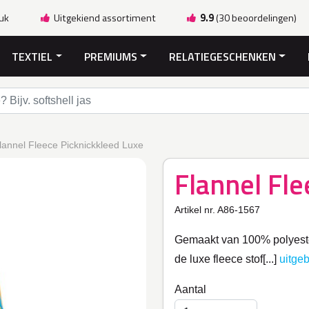
ruk
Uitgekiend assortiment
9.9
(30 beoordelingen)
TEXTIEL
PREMIUMS
RELATIEGESCHENKEN
lannel Fleece Picknickkleed Luxe
Flannel Fle
Artikel nr. A86-1567
Gemaakt van 100% polyester
de luxe fleece stof[...]
uitge
Aantal