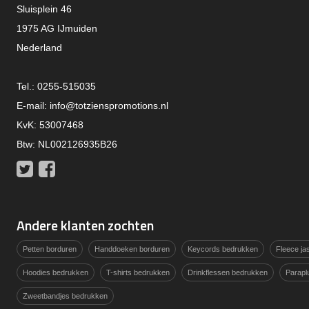
Sluisplein 46
1975 AG IJmuiden
Nederland
Tel.: 0255-515035
E-mail:
info@totzienspromotions.nl
KvK: 53007468
Btw: NL002126935B26
Twitter
Facebook
Andere klanten zochten
Petten borduren
Handdoeken borduren
Keycords bedrukken
Fleece j
Hoodies bedrukken
T-shirts bedrukken
Drinkflessen bedrukken
Parapl
Zweetbandjes bedrukken