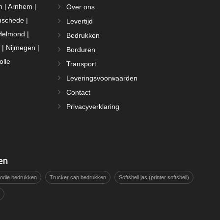
m | Arnhem |
Over ons
nschede |
Levertijd
Helmond |
Bedrukken
 | Nijmegen |
Borduren
olle
Transport
Leveringsvoorwaarden
Contact
Privacyverklaring
en
hoodie bedrukken
Trucker cap bedrukken
Softshell jas (printer softshell)