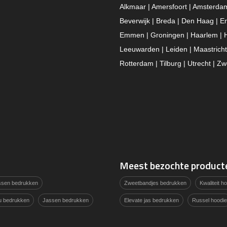
Alkmaar | Amersfoort | Amsterda
Beverwijk | Breda | Den Haag | E
Emmen | Groningen | Haarlem | 
Leeuwarden | Leiden | Maastricht
Rotterdam | Tilburg | Utrecht | Zw
Meest bezochte product
assen bedrukken
Zweetbandjes bedrukken
Kwaliteit 
u bedrukken
Jassen bedrukken
Elevate jas bedrukken
Russel hoodie