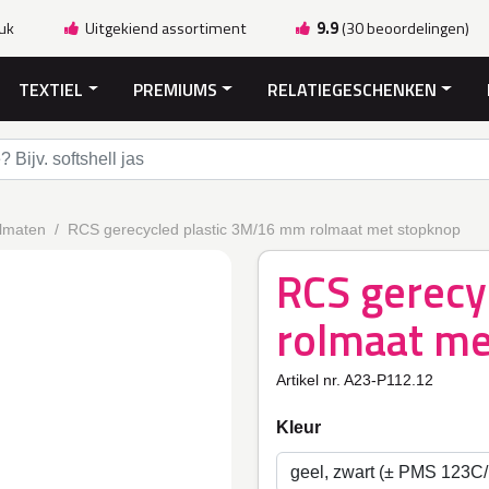
ruk
Uitgekiend assortiment
9.9
(30 beoordelingen)
TEXTIEL
PREMIUMS
RELATIEGESCHENKEN
lmaten
RCS gerecycled plastic 3M/16 mm rolmaat met stopknop
RCS gerecy
rolmaat me
Artikel nr. A23-P112.12
Kleur