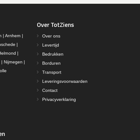
Over TotZiens
m | Arnhem |
Over ons
nschede |
Levertijd
Helmond |
Bedrukken
 | Nijmegen |
Borduren
olle
Transport
Leveringsvoorwaarden
Contact
Privacyverklaring
en