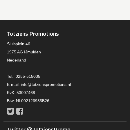
Totziens Promotions
Sluisplein 46
1975 AG IJmuiden
Nederland
Tel.: 0255-515035
E-mail:
info@totzienspromotions.nl
KvK: 53007468
Btw: NL002126935B26
Twitter
Facebook
Twitter @TotziensPromo