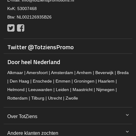
E-mail:
info@totzienspromotions.nl
KvK: 53007468
Btw: NL002126935B26
Twitter
Facebook
Twitter @TotziensPromo
Door heel Nederland
Alkmaar | Amersfoort | Amsterdam | Arnhem | Beverwijk | Breda
| Den Haag | Enschede | Emmen | Groningen | Haarlem |
Helmond | Leeuwarden | Leiden | Maastricht | Nijmegen |
Rotterdam | Tilburg | Utrecht | Zwolle
Over TotZiens
Andere klanten zochten