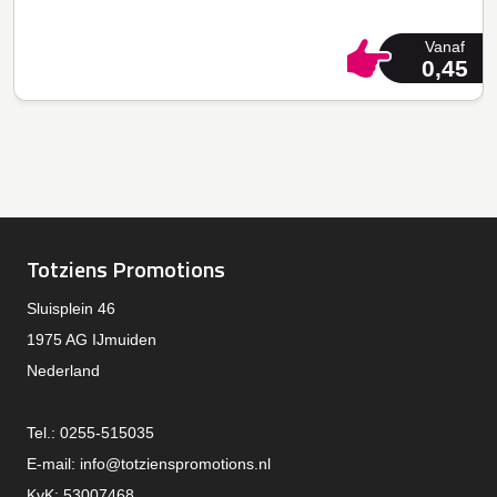
Vanaf
0,45
Totziens Promotions
Sluisplein 46
1975 AG IJmuiden
Nederland
Tel.: 0255-515035
E-mail:
info@totzienspromotions.nl
KvK: 53007468