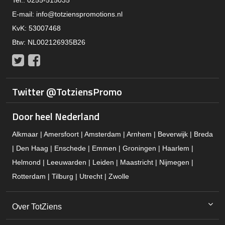
Tel.: 0255-515035
E-mail:
info@totzienspromotions.nl
KvK: 53007468
Btw: NL002126935B26
Twitter
Facebook
Twitter @TotziensPromo
Door heel Nederland
Alkmaar | Amersfoort | Amsterdam | Arnhem | Beverwijk | Breda
| Den Haag | Enschede | Emmen | Groningen | Haarlem |
Helmond | Leeuwarden | Leiden | Maastricht | Nijmegen |
Rotterdam | Tilburg | Utrecht | Zwolle
Over TotZiens