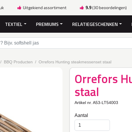
ruk
Uitgekiend assortiment
9.9
(30 beoordelingen)
TEXTIEL
PREMIUMS
RELATIEGESCHENKEN
BBQ Producten
Orrefors Hunting steakmessenset staal
Orrefors H
staal
Artikel nr. A53-LT54003
Aantal