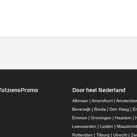
TotziensPromo
Door heel Nederland
Alkmaar | Amersfoort | Amsterda
Beverwijk | Breda | Den Haag | E
Emmen | Groningen | Haarlem | 
Leeuwarden | Leiden | Maastricht
Rotterdam | Tilburg | Utrecht | Zw