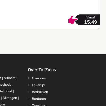
Vanaf
15,49
Over TotZiens
m | Arnhem |
Over ons
nschede |
Levertijd
Helmond |
Bedrukken
 | Nijmegen |
Borduren
olle
Transport