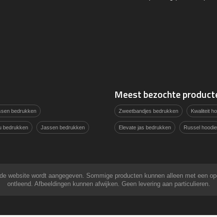
Meest bezochte product
assen bedrukken
Zweetbandjes bedrukken
Kwaliteit 
u bedrukken
Jassen bedrukken
Elevate jas bedrukken
Russel hoodie
 op de website wordt aangegeven. Sommige producten kunnen alleen met een o
ontleend. Afbeeldingen kunnen afwijken. Geen levering aan particulieren.