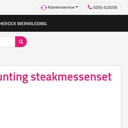
Klantenservice
0255-515035
HEROCK WERKKLEDING
unting steakmessenset