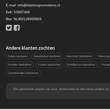
E-mail:
info@totzienspromotions.nl
KvK: 53007468
Btw: NL002126935B26
Twitter
Facebook
Andere klanten zochten
Petten borduren
Handdoeken borduren
Keycords bedrukken
Fleece j
Hoodies bedrukken
T-shirts bedrukken
Drinkflessen bedrukken
Parapl
Zweetbandjes bedrukken
Alle genoemde prijzen zijn excl. drukkosten en btw tenzij anders