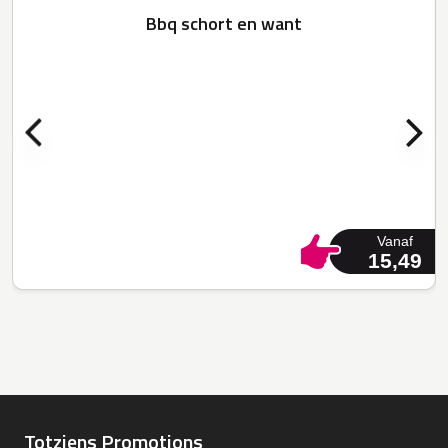
Bbq schort en want
Vanaf
15,49
Totziens Promotions