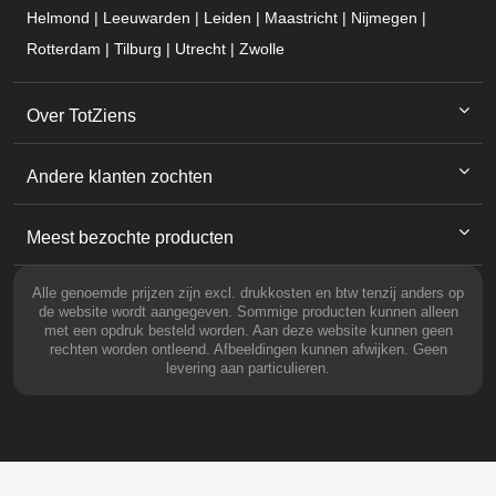
Helmond | Leeuwarden | Leiden | Maastricht | Nijmegen |
Rotterdam | Tilburg | Utrecht | Zwolle
Over TotZiens
Andere klanten zochten
Meest bezochte producten
Alle genoemde prijzen zijn excl. drukkosten en btw tenzij anders op
de website wordt aangegeven. Sommige producten kunnen alleen
met een opdruk besteld worden. Aan deze website kunnen geen
rechten worden ontleend. Afbeeldingen kunnen afwijken. Geen
levering aan particulieren.