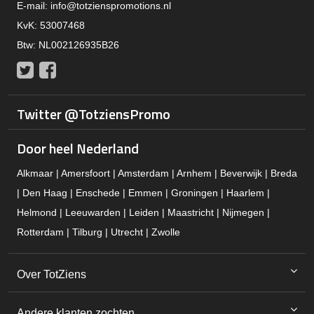
E-mail:
info@totzienspromotions.nl
KvK: 53007468
Btw: NL002126935B26
Twitter
Facebook
Twitter @TotziensPromo
Door heel Nederland
Alkmaar | Amersfoort | Amsterdam | Arnhem | Beverwijk | Breda
| Den Haag | Enschede | Emmen | Groningen | Haarlem |
Helmond | Leeuwarden | Leiden | Maastricht | Nijmegen |
Rotterdam | Tilburg | Utrecht | Zwolle
Over TotZiens
Andere klanten zochten