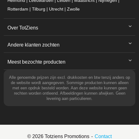
Helmond | Leeuwarden | Leiden | Maastricht | Nijmegen |
Rotterdam | Tilburg | Utrecht | Zwolle
Over TotZiens
Andere klanten zochten
Meest bezochte producten
Alle genoemde prijzen zijn excl. drukkosten en btw tenzij anders op
de website wordt aangegeven. Sommige producten kunnen alleen
met een opdruk besteld worden. Aan deze website kunnen geen
rechten worden ontleend. Afbeeldingen kunnen afwijken. Geen
levering aan particulieren.
© 2026 Totziens Promotions
Contact