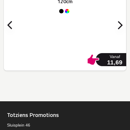
120cm
Vanaf
11,69
Totziens Promotions
Sluisplein 46