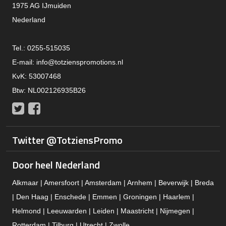
1975 AG IJmuiden
Nederland
Tel.: 0255-515035
E-mail:
info@totzienspromotions.nl
KvK: 53007468
Btw: NL002126935B26
Twitter
Facebook
Twitter @TotziensPromo
Door heel Nederland
Alkmaar | Amersfoort | Amsterdam | Arnhem | Beverwijk | Breda
| Den Haag | Enschede | Emmen | Groningen | Haarlem |
Helmond | Leeuwarden | Leiden | Maastricht | Nijmegen |
Rotterdam | Tilburg | Utrecht | Zwolle