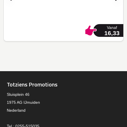
Vanaf
16,33
Totziens Promotions
Sluisplein 46
1975 AG IJmuiden
Nederland
Tel.: 0255-515035