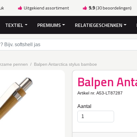
ruk
Uitgekiend assortiment
9.9
(30 beoordelingen)
TEXTIEL
PREMIUMS
RELATIEGESCHENKEN
rzame pennen
Balpen Antarctica stylus bamboe
Balpen Ant
Artikel nr. A53-LT87287
Aantal