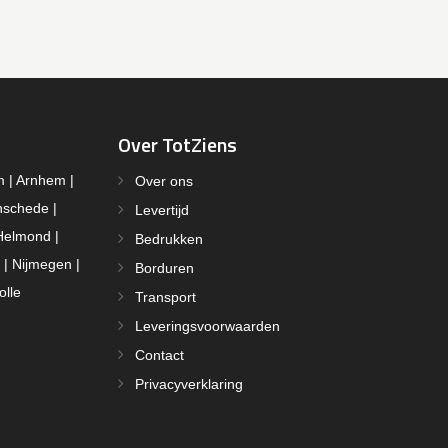
Over TotZiens
m | Arnhem |
Over ons
nschede |
Levertijd
Helmond |
Bedrukken
 | Nijmegen |
Borduren
olle
Transport
Leveringsvoorwaarden
Contact
Privacyverklaring