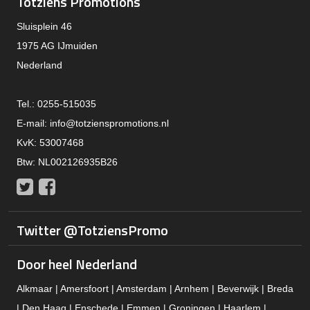
Totziens Promotions
Sluisplein 46
1975 AG IJmuiden
Nederland
Tel.: 0255-515035
E-mail:
info@totzienspromotions.nl
KvK: 53007468
Btw: NL002126935B26
Twitter
Facebook
Twitter @TotziensPromo
Door heel Nederland
Alkmaar | Amersfoort | Amsterdam | Arnhem | Beverwijk | Breda
| Den Haag | Enschede | Emmen | Groningen | Haarlem |