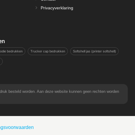
Privacyverklaring
en
hoodie bedrukken
Trucker cap bedrukken
Softshell jas (printer softshell)
pdruk besteld worden. Aan deze website kunnen geen rechten worden
ingsvoorwaarden