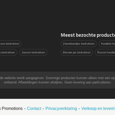
Meest bezochte product
assen bedrukken
Zweetbandjes bedrukken
Kwaliteit 
u bedrukken
Jassen bedrukken
Elevate jas bedrukken
Russel hoodie
 op de website wordt aangegeven. Sommige producten kunnen alleen met een o
ontleend. Afbeeldingen kunnen afwijken. Geen levering aan particulieren.
s Promotions
Contact
Privacyverklaring
Verkoop en lever