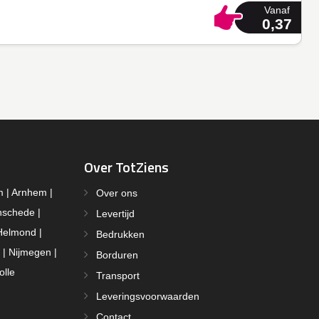
Vanaf
0,37
Over TotZiens
m | Arnhem |
Over ons
nschede |
Levertijd
Helmond |
Bedrukken
 | Nijmegen |
Borduren
olle
Transport
Leveringsvoorwaarden
Contact