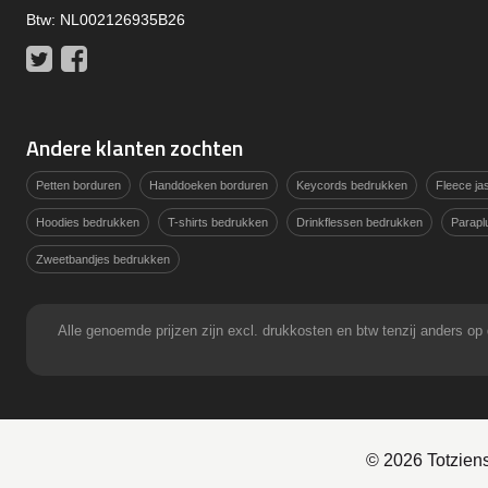
Btw: NL002126935B26
Twitter
Facebook
Andere klanten zochten
Petten borduren
Handdoeken borduren
Keycords bedrukken
Fleece j
Hoodies bedrukken
T-shirts bedrukken
Drinkflessen bedrukken
Parapl
Zweetbandjes bedrukken
Alle genoemde prijzen zijn excl. drukkosten en btw tenzij anders
© 2026 Totzien