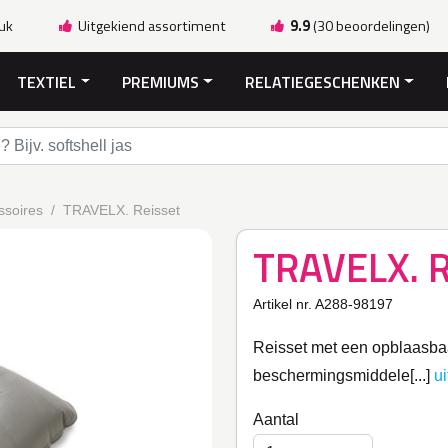
ruk
Uitgekiend assortiment
9.9
(30 beoordelingen)
TEXTIEL
PREMIUMS
RELATIEGESCHENKEN
ssoires
TRAVELX. Reisset
TRAVELX. R
Artikel nr. A288-98197
Reisset met een opblaasba
beschermingsmiddele[...]
u
Aantal