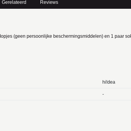
Gerelateerd
Reviews
opjes (geen persoonlijke beschermingsmiddelen) en 1 paar sok
hi!dea
-