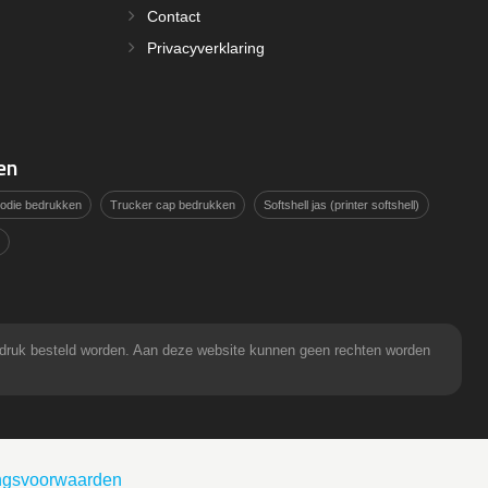
Contact
Privacyverklaring
en
hoodie bedrukken
Trucker cap bedrukken
Softshell jas (printer softshell)
pdruk besteld worden. Aan deze website kunnen geen rechten worden
ingsvoorwaarden