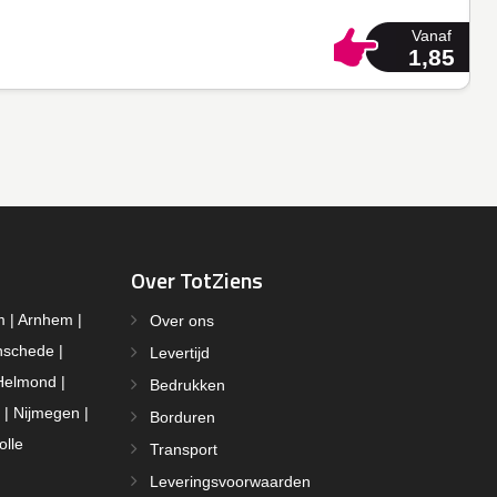
Vanaf
1,85
Over TotZiens
m | Arnhem |
Over ons
nschede |
Levertijd
Helmond |
Bedrukken
 | Nijmegen |
Borduren
olle
Transport
Leveringsvoorwaarden