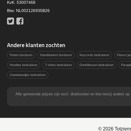
KvK: 53007468
Btw: NL002126935B26
Twitter
Facebook
Andere klanten zochten
Petten borduren
Handdoeken borduren
Keycords bedrukken
Fleece j
Hoodies bedrukken
T-shirts bedrukken
Drinkflessen bedrukken
Parapl
Zweetbandjes bedrukken
Alle genoemde prijzen zijn excl. drukkosten en btw tenzij anders
© 2026 Totzien