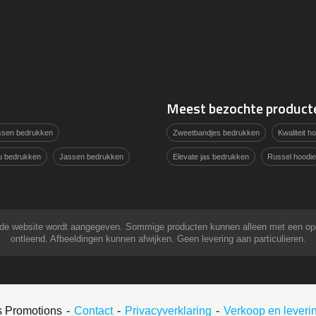
Meest bezochte product
assen bedrukken
Zweetbandjes bedrukken
Kwaliteit 
u bedrukken
Jassen bedrukken
Elevate jas bedrukken
Russel hoodie
 op de website wordt aangegeven. Sommige producten kunnen alleen met een o
ontleend. Afbeeldingen kunnen afwijken. Geen levering aan particulieren.
s Promotions
Contact
Privacyverklaring
Verkoop en lever