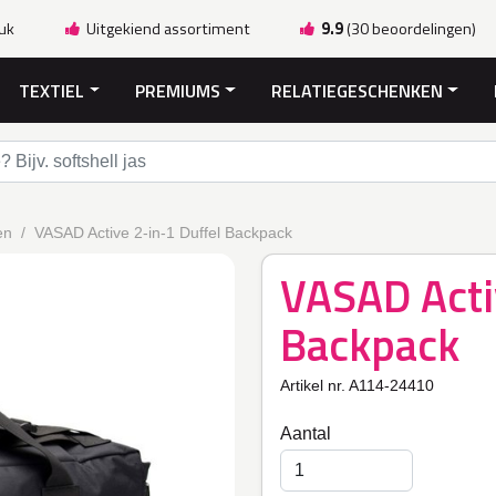
ruk
Uitgekiend assortiment
9.9
(30 beoordelingen)
TEXTIEL
PREMIUMS
RELATIEGESCHENKEN
en
VASAD Active 2-in-1 Duffel Backpack
VASAD Acti
Backpack
Artikel nr. A114-24410
Aantal