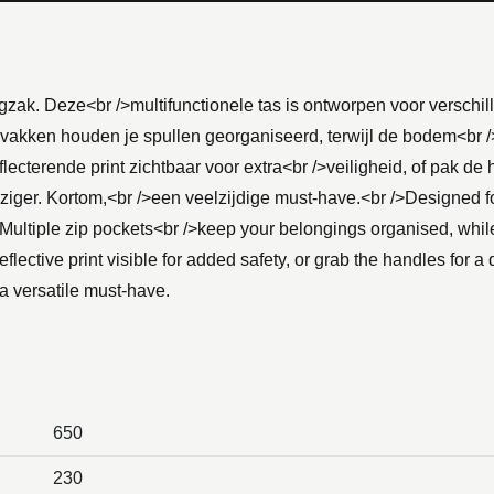
zak. Deze<br />multifunctionele tas is ontworpen voor verschille
tsvakken houden je spullen georganiseerd, terwijl de bodem<br
ecterende print zichtbaar voor extra<br />veiligheid, of pak de 
reiziger. Kortom,<br />een veelzijdige must-have.<br />Designed f
s. Multiple zip pockets<br />keep your belongings organised, wh
eflective print visible for added safety, or grab the handles for
, a versatile must-have.
650
230