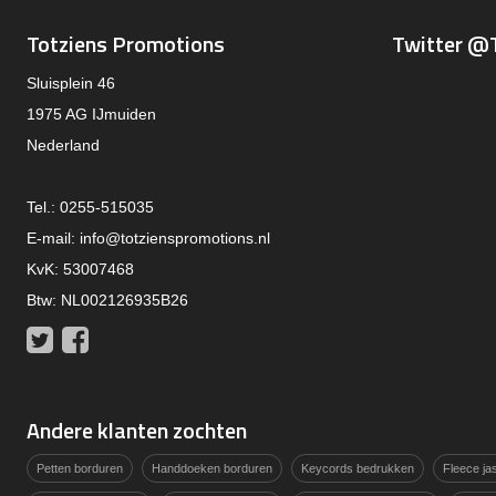
Totziens Promotions
Twitter @
Sluisplein 46
1975 AG IJmuiden
Nederland
Tel.: 0255-515035
E-mail:
info@totzienspromotions.nl
KvK: 53007468
Btw: NL002126935B26
Twitter
Facebook
Andere klanten zochten
Petten borduren
Handdoeken borduren
Keycords bedrukken
Fleece j