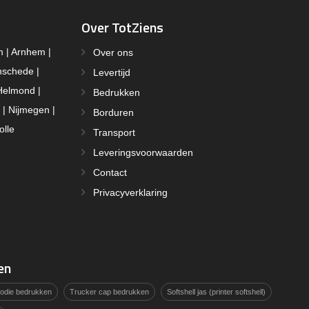
Over TotZiens
m | Arnhem |
Over ons
nschede |
Levertijd
Helmond |
Bedrukken
 | Nijmegen |
Borduren
olle
Transport
Leveringsvoorwaarden
Contact
Privacyverklaring
en
hoodie bedrukken
Trucker cap bedrukken
Softshell jas (printer softshell)