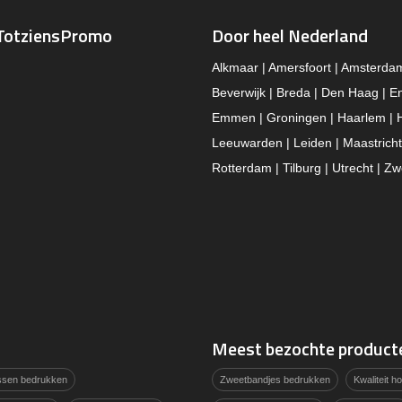
TotziensPromo
Door heel Nederland
Alkmaar | Amersfoort | Amsterda
Beverwijk | Breda | Den Haag | E
Emmen | Groningen | Haarlem | 
Leeuwarden | Leiden | Maastricht
Rotterdam | Tilburg | Utrecht | Zw
Meest bezochte product
assen bedrukken
Zweetbandjes bedrukken
Kwaliteit 