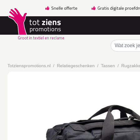
Snelle offerte
Gratis digitale proefd
Groot in textiel en reclame
Totzienspromotions.nl
Relatiegeschenken
Tassen
Rugzakk