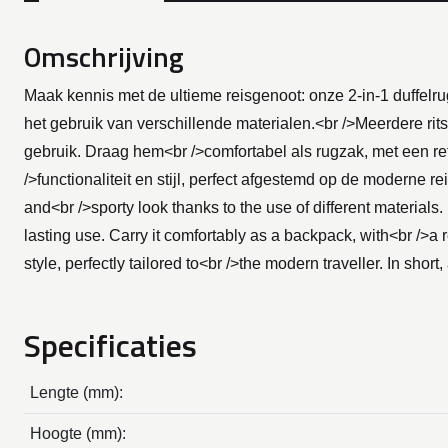
Omschrijving
Maak kennis met de ultieme reisgenoot: onze 2-in-1 duffelrug
het gebruik van verschillende materialen.<br />Meerdere ri
gebruik. Draag hem<br />comfortabel als rugzak, met een refl
/>functionaliteit en stijl, perfect afgestemd op de moderne 
and<br />sporty look thanks to the use of different material
lasting use. Carry it comfortably as a backpack, with<br />a r
style, perfectly tailored to<br />the modern traveller. In short
Specificaties
Lengte (mm):
Hoogte (mm):