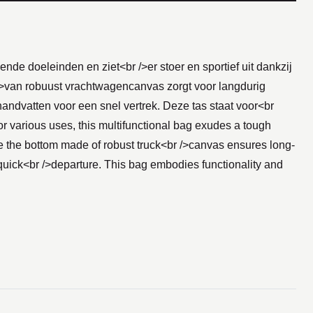
nde doeleinden en ziet<br />er stoer en sportief uit dankzij
 />van robuust vrachtwagencanvas zorgt voor langdurig
handvatten voor een snel vertrek. Deze tas staat voor<br
or various uses, this multifunctional bag exudes a tough
ile the bottom made of robust truck<br />canvas ensures long-
 a quick<br />departure. This bag embodies functionality and