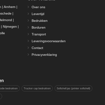
m | Arnhem |
Over ons
nschede |
Levertijd
Helmond |
Bedrukken
 | Nijmegen |
Borduren
olle
Transport
Leveringsvoorwaarden
Contact
Privacyverklaring
en
hoodie bedrukken
Trucker cap bedrukken
Softshell jas (printer softshell)