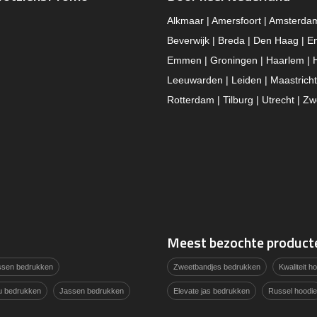
Alkmaar | Amersfoort | Amsterda
Beverwijk | Breda | Den Haag | E
Emmen | Groningen | Haarlem | 
Leeuwarden | Leiden | Maastricht
Rotterdam | Tilburg | Utrecht | Zw
Meest bezochte product
assen bedrukken
Zweetbandjes bedrukken
Kwaliteit 
u bedrukken
Jassen bedrukken
Elevate jas bedrukken
Russel hoodie