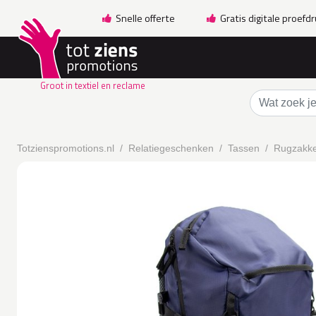
Snelle offerte
Gratis digitale proefd
Groot in textiel en reclame
Totzienspromotions.nl
Relatiegeschenken
Tassen
Rugzakk