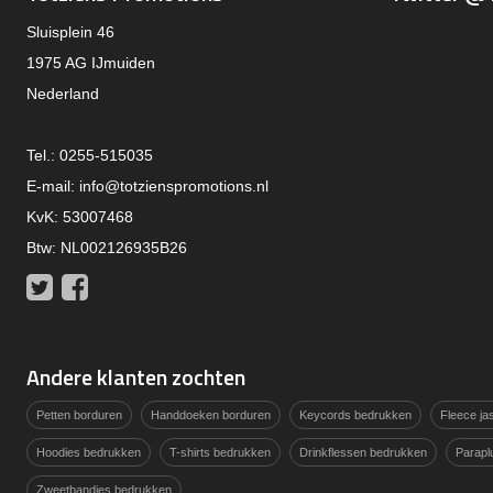
Sluisplein 46
1975 AG IJmuiden
Nederland
Tel.: 0255-515035
E-mail:
info@totzienspromotions.nl
KvK: 53007468
Btw: NL002126935B26
Twitter
Facebook
Andere klanten zochten
Petten borduren
Handdoeken borduren
Keycords bedrukken
Fleece j
Hoodies bedrukken
T-shirts bedrukken
Drinkflessen bedrukken
Parapl
Zweetbandjes bedrukken