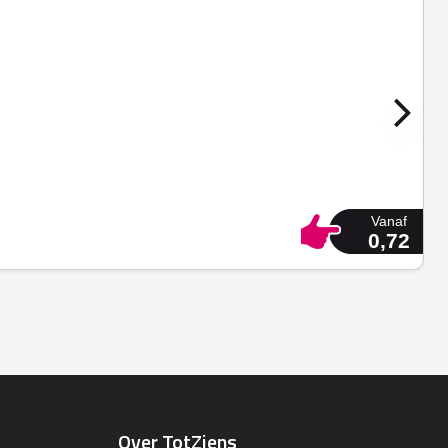
Vanaf
0,72
Over TotZiens