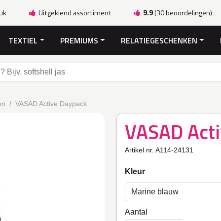
ruk
Uitgekiend assortiment
9.9
(30 beoordelingen)
TEXTIEL
PREMIUMS
RELATIEGESCHENKEN
en
VASAD Active Daypack
VASAD Acti
Artikel nr. A114-24131
Kleur
Aantal