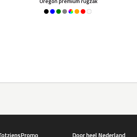
Oregon premium rugzak
TotziensPromo
Door heel Nederland