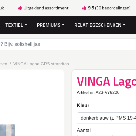
ruk
Uitgekiend assortiment
9.9
(30 beoordelingen)
TEXTIEL
PREMIUMS
RELATIEGESCHENKEN
ssen
VINGA Lagoa GRS strandtas
VINGA Lago
Artikel nr. A23-V76206
Kleur
Aantal