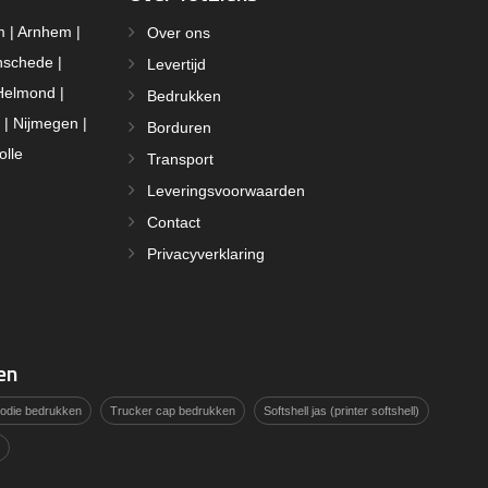
m | Arnhem |
Over ons
nschede |
Levertijd
Helmond |
Bedrukken
 | Nijmegen |
Borduren
olle
Transport
Leveringsvoorwaarden
Contact
Privacyverklaring
en
hoodie bedrukken
Trucker cap bedrukken
Softshell jas (printer softshell)