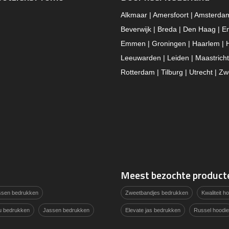
Alkmaar | Amersfoort | Amsterda
Beverwijk | Breda | Den Haag | E
Emmen | Groningen | Haarlem | 
Leeuwarden | Leiden | Maastricht
Rotterdam | Tilburg | Utrecht | Zw
Meest bezochte product
assen bedrukken
Zweetbandjes bedrukken
Kwaliteit 
u bedrukken
Jassen bedrukken
Elevate jas bedrukken
Russel hoodie