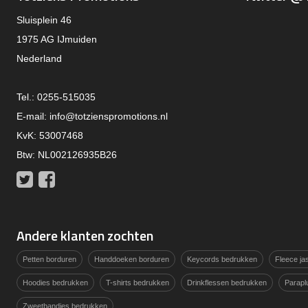
Sluisplein 46
1975 AG IJmuiden
Nederland
Tel.: 0255-515035
E-mail:
info@totzienspromotions.nl
KvK: 53007468
Btw: NL002126935B26
Twitter
Facebook
Andere klanten zochten
Petten borduren
Handdoeken borduren
Keycords bedrukken
Fleece j
Hoodies bedrukken
T-shirts bedrukken
Drinkflessen bedrukken
Parapl
Zweetbandjes bedrukken