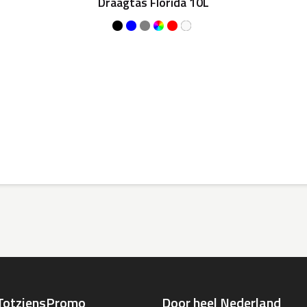
Draagtas Florida 10L
TotziensPromo
Door heel Nederland