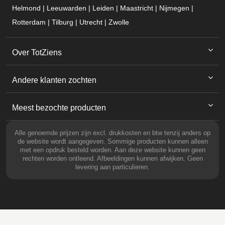
Helmond | Leeuwarden | Leiden | Maastricht | Nijmegen |
Rotterdam | Tilburg | Utrecht | Zwolle
Over TotZiens
Andere klanten zochten
Meest bezochte producten
Alle genoemde prijzen zijn excl. drukkosten en btw tenzij anders op
de website wordt aangegeven. Sommige producten kunnen alleen
met een opdruk besteld worden. Aan deze website kunnen geen
rechten worden ontleend. Afbeeldingen kunnen afwijken. Geen
levering aan particulieren.