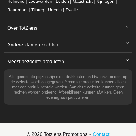
Helmond | Leeuwarden | Leiden | Maastricht | Nijmegen |
Rotterdam | Tilburg | Utrecht | Zwolle
Over TotZiens
Andere klanten zochten
Meest bezochte producten
Alle genoemde prijzen zijn excl. drukkosten en btw tenzij anders op
de website wordt aangegeven. Sommige producten kunnen alleen
met een opdruk besteld worden. Aan deze website kunnen geen
rechten worden ontleend. Afbeeldingen kunnen afwijken. Geen
levering aan particulieren.
© 2026 Totziens Promotions
Contact