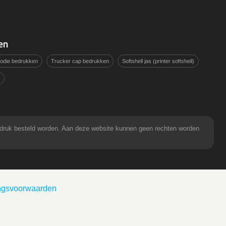
en
hoodie bedrukken
Trucker cap bedrukken
Softshell jas (printer softshell)
pdruk besteld worden. Aan deze website kunnen geen rechten worden
ingsvoorwaarden