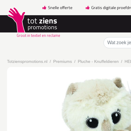
Snelle offerte
Gratis digitale proefd
Groot in textiel en reclame
Totzienspromotions.nl
Premiums
Pluche - Knuffeldieren
HEL