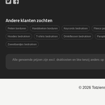
Twitter
Facebook
Andere klanten zochten
Petten borduren
Handdoeken borduren
Keycords bedrukken
Fleece j
Hoodies bedrukken
T-shirts bedrukken
Drinkflessen bedrukken
Parapl
Zweetbandjes bedrukken
Alle genoemde prijzen zijn excl. drukkosten en btw tenzij anders
© 2026 Totzien