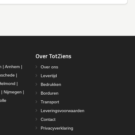
Over TotZiens
m | Arnhem |
Over ons
nschede |
Levertijd
Helmond |
Bedrukken
 | Nijmegen |
Borduren
olle
Transport
Leveringsvoorwaarden
Contact
Privacyverklaring