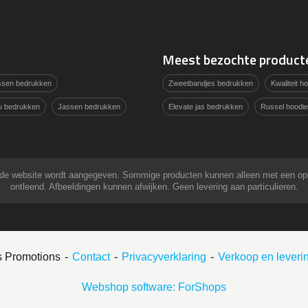
Meest bezochte product
assen bedrukken
Zweetbandjes bedrukken
Kwaliteit 
u bedrukken
Jassen bedrukken
Elevate jas bedrukken
Russel hoodie
 op de website wordt aangegeven. Sommige producten kunnen alleen met een o
ontleend. Afbeeldingen kunnen afwijken. Geen levering aan particulieren.
s Promotions
Contact
Privacyverklaring
Verkoop en lever
Webshop software: ForShops