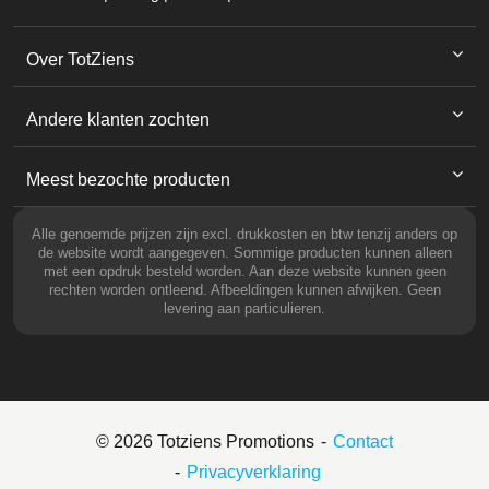
Over TotZiens
Andere klanten zochten
Meest bezochte producten
Alle genoemde prijzen zijn excl. drukkosten en btw tenzij anders op
de website wordt aangegeven. Sommige producten kunnen alleen
met een opdruk besteld worden. Aan deze website kunnen geen
rechten worden ontleend. Afbeeldingen kunnen afwijken. Geen
levering aan particulieren.
© 2026 Totziens Promotions
Contact
Privacyverklaring