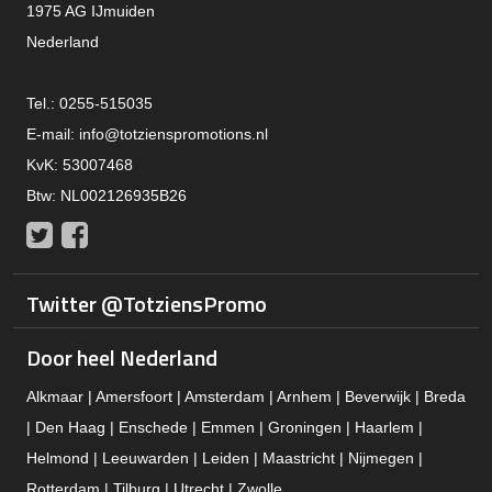
1975 AG IJmuiden
Nederland
Tel.: 0255-515035
E-mail:
info@totzienspromotions.nl
KvK: 53007468
Btw: NL002126935B26
Twitter
Facebook
Twitter @TotziensPromo
Door heel Nederland
Alkmaar | Amersfoort | Amsterdam | Arnhem | Beverwijk | Breda
| Den Haag | Enschede | Emmen | Groningen | Haarlem |
Helmond | Leeuwarden | Leiden | Maastricht | Nijmegen |
Rotterdam | Tilburg | Utrecht | Zwolle