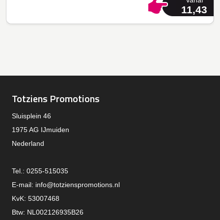
Vanaf
11,43
Totziens Promotions
Sluisplein 46
1975 AG IJmuiden
Nederland
Tel.: 0255-515035
E-mail:
info@totzienspromotions.nl
KvK: 53007468
Btw: NL002126935B26