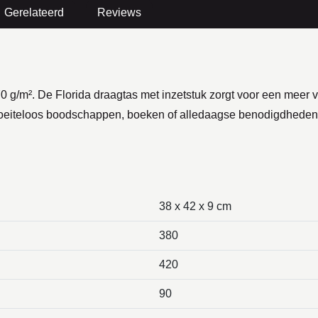
Gerelateerd
Reviews
0 g/m². De Florida draagtas met inzetstuk zorgt voor een mee
om moeiteloos boodschappen, boeken of alledaagse benodigdhede
38 x 42 x 9 cm
380
420
90