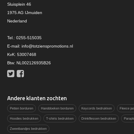
Sluisplein 46
1975 AG IJmuiden
Nederland
Tel.: 0255-515035
E-mail:
info@totzienspromotions.nl
KvK: 53007468
Btw: NL002126935B26
Twitter
Facebook
Andere klanten zochten
Petten borduren
Handdoeken borduren
Keycords bedrukken
Fleece j
Hoodies bedrukken
T-shirts bedrukken
Drinkflessen bedrukken
Parapl
Zweetbandjes bedrukken