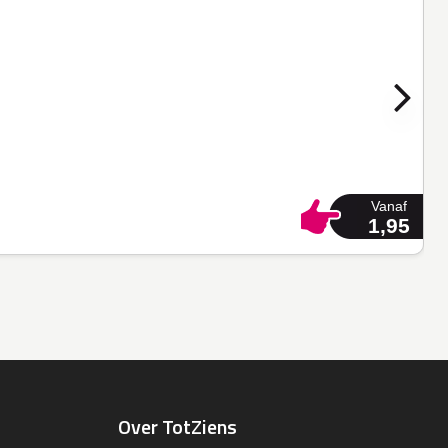
Vanaf
1,95
Over TotZiens