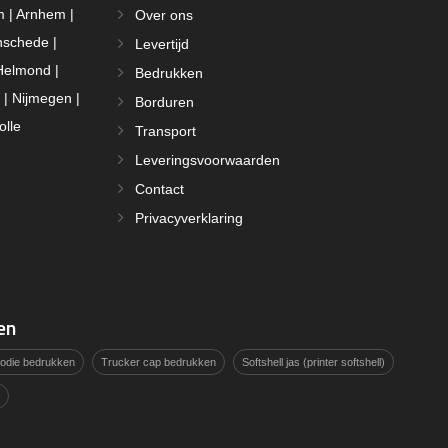
m | Arnhem |
Over ons
nschede |
Levertijd
Helmond |
Bedrukken
 | Nijmegen |
Borduren
olle
Transport
Leveringsvoorwaarden
Contact
Privacyverklaring
en
hoodie bedrukken
Trucker cap bedrukken
Softshell jas (printer softshell)