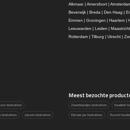
Alkmaar | Amersfoort | Amsterda
Beverwijk | Breda | Den Haag | E
Emmen | Groningen | Haarlem | 
Leeuwarden | Leiden | Maastricht
Rotterdam | Tilburg | Utrecht | Zw
Meest bezochte product
assen bedrukken
Zweetbandjes bedrukken
Kwaliteit 
u bedrukken
Jassen bedrukken
Elevate jas bedrukken
Russel hoodie